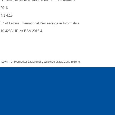
Schloss Dagstuhl – Leibniz-Zentrum für Informatik
2016
4:1-4:15
57 of Leibniz International Proceedings in Informatics
10.4230/LIPIcs.ESA.2016.4
matyki - Uniwersystet Jagielloński. Wszelkie prawa zastrzeżone.