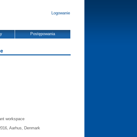
Logowanie
dy
Postępowania
ce
tant workspace
2016, Aarhus, Denmark