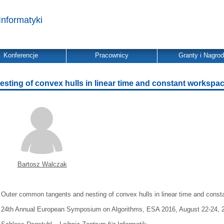
Informatyki
Konferencje
Pracownicy
Granty i Nagro
ting of convex hulls in linear time and constant workspa
Bartosz Walczak
Outer common tangents and nesting of convex hulls in linear time and cons
24th Annual European Symposium on Algorithms, ESA 2016, August 22-24, 