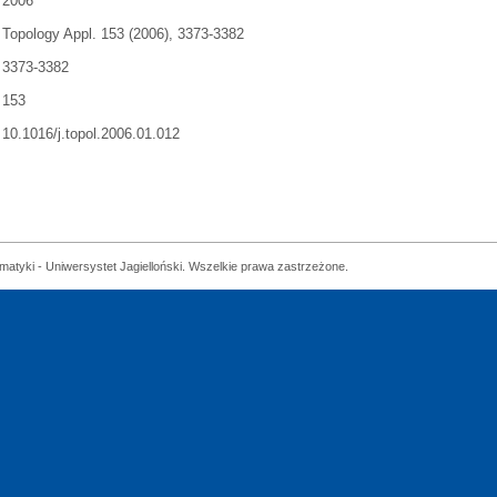
2006
Topology Appl. 153 (2006), 3373-3382
3373-3382
153
10.1016/j.topol.2006.01.012
matyki - Uniwersystet Jagielloński. Wszelkie prawa zastrzeżone.