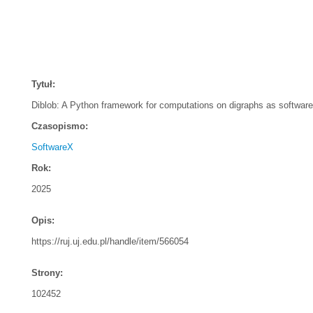
Tytuł:
Diblob: A Python framework for computations on digraphs as software
Czasopismo:
SoftwareX
Rok:
2025
Opis:
https://ruj.uj.edu.pl/handle/item/566054
Strony:
102452