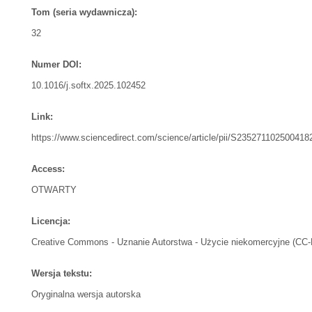
Tom (seria wydawnicza):
32
Numer DOI:
10.1016/j.softx.2025.102452
Link:
https://www.sciencedirect.com/science/article/pii/S235271102500418
Access:
OTWARTY
Licencja:
Creative Commons - Uznanie Autorstwa - Użycie niekomercyjne (CC
Wersja tekstu:
Oryginalna wersja autorska