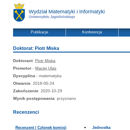
Wydział Matematyki i Informatyki
Uniwersytetu Jagiellońskiego
Publikacje
Konferencje
Doktorat: Piotr Miska
Doktorant
:
Piotr Miska
Promotor
-
Maciej Ulas
Dyscyplina
- matematyka
Otwarcie
: 2018-05-24
Zakończenie
: 2020-10-29
Wynik postępowania
: przyznano
Recenzenci
Recenzent / Członek komisji
Jednostka