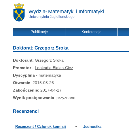
Wydział Matematyki i Informatyki
Uniwersytetu Jagiellońskiego
Publikacje
Konferencje
Doktorat: Grzegorz Sroka
Doktorant
:
Grzegorz Sroka
Promotor
-
Leokadia Białas-Cież
Dyscyplina
- matematyka
Otwarcie
: 2015-03-26
Zakończenie
: 2017-04-27
Wynik postępowania
: przyznano
Recenzenci
Recenzent / Członek komisji
Jednostka