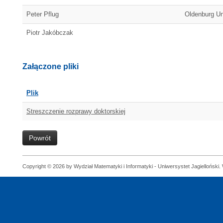
Peter Pflug
Oldenburg Un
Piotr Jakóbczak
Załączone pliki
Plik
Streszczenie rozprawy doktorskiej
Powrót
Copyright © 2026 by Wydział Matematyki i Informatyki - Uniwersystet Jagielloński